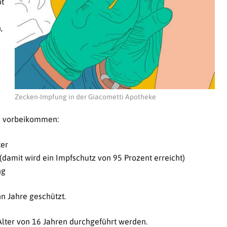
bt
,
Zecken-Impfung in der Giacometti Apotheke
ke vorbeikommen:
ter
(damit wird ein Impfschutz von 95 Prozent erreicht)
ng
n Jahre geschützt.
lter von 16 Jahren durchgeführt werden.